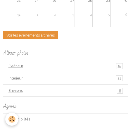
24
25
26
27
28
29
30
31
1
2
3
4
5
6
Voir les évènements archivés
Album photos
Extérieur
15
Intérieur
21
Environs
8
Agenda
Disponibilités